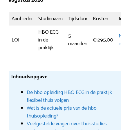
augustus 2026
Aanbieder
Studienaam
Tijdsduur
Kosten
Inschr
HBO ECG
5
Meer
LOI
in de
€1295,00
maanden
infor
praktijk
Inhoudsopgave
De hbo opleiding HBO ECG in de praktijk
flexibel thuis volgen.
Wat is de actuele prijs van de hbo
thuisopleiding?
Veelgestelde vragen over thuisstudies