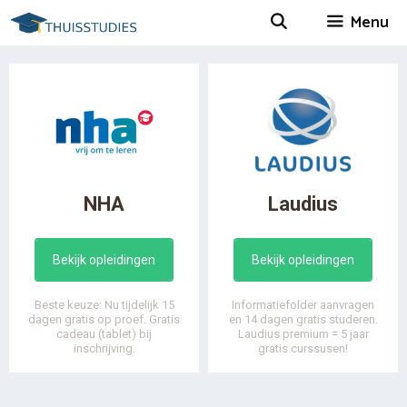
Spring
Menu
naar
inhoud
NHA
Laudius
Bekijk opleidingen
Bekijk opleidingen
Beste keuze: Nu tijdelijk 15
Informatiefolder aanvragen
dagen gratis op proef. Gratis
en 14 dagen gratis studeren.
cadeau (tablet) bij
Laudius premium = 5 jaar
inschrijving.
gratis curssusen!