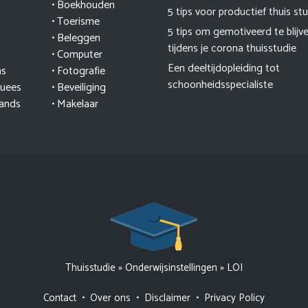
• Boekhouden
5 tips voor productief thuis st
s
• Toerisme
5 tips om gemotiveerd te blijv
• Beleggen
tijdens je corona thuisstudie
• Computer
Een deeltijdopleiding tot
ns
• Fotografie
schoonheidsspecialiste
guees
• Beveiliging
lands
• Makelaar
Thuisstudie
»
Onderwijsinstellingen
»
LOI
Contact
•
Over ons
•
Disclaimer
•
Privacy Policy