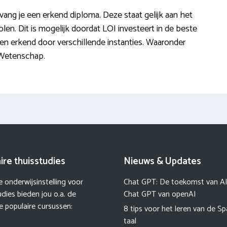
ang je een erkend diploma. Deze staat gelijk aan het
olen. Dit is mogelijk doordat LOI investeert in de beste
en erkend door verschillende instanties. Waaronder
n Wetenschap.
ire thuisstudies
Nieuws & Updates
 onderwijsinstelling voor
Chat GPT: De toekomst van A
udies bieden jou o.a. de
Chat GPT van openAI
 populaire cursussen:
8 tips voor het leren van de S
taal