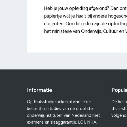
Heb je jouw opleiding afgerond? Dan ontv
papiertje wat je haalt bij andere hogesch
docenten. Om die reden zijn de opleiding
het ministerie van Onderwijs, Cultuur e
Informatie
Popula
Op thuisstudiezoeken.nl vind je de
De beste
beste thuisstudies van de grootste
thuis-st
onderwijsinstituten van Nederland met
volgende
examens en slaaggarantie:
LOI
,
NHA
,