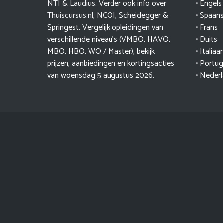
NTI
&
Laudius
. Verder ook info over
• Engels
Thuiscursus.nl
,
NCOI
, Scheidegger &
• Spaan
Springest. Vergelijk opleidingen van
• Frans
verschillende niveau’s (VMBO, HAVO,
• Duits
MBO, HBO, WO / Master), bekijk
• Italiaa
prijzen, aanbiedingen en kortingsacties
• Portu
van woensdag 5 augustus 2026.
• Neder