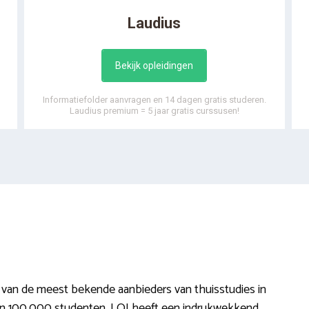
Laudius
Bekijk opleidingen
Informatiefolder aanvragen en 14 dagen gratis studeren.
Laudius premium = 5 jaar gratis curssusen!
n van de meest bekende aanbieders van thuisstudies in
 zo’n 100.000 studenten. LOI heeft een indrukwekkend