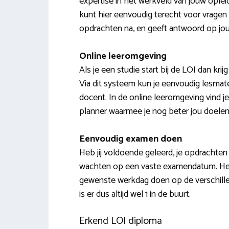
expertise in het werkveld van jouw ople
kunt hier eenvoudig terecht voor vragen
opdrachten na, en geeft antwoord op jou
Online leeromgeving
Als je een studie start bij de LOI dan kri
Via dit systeem kun je eenvoudig lesma
docent. In de online leeromgeving vind j
planner waarmee je nog beter jou doelen 
Eenvoudig examen doen
Heb jij voldoende geleerd, je opdrachten 
wachten op een vaste examendatum. Het
gewenste werkdag doen op de verschillen
is er dus altijd wel 1 in de buurt.
Erkend LOI diploma