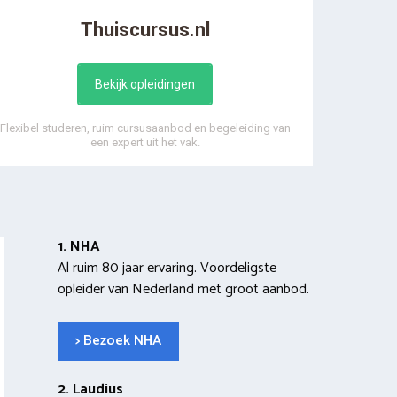
Thuiscursus.nl
Bekijk opleidingen
Flexibel studeren, ruim cursusaanbod en begeleiding van
een expert uit het vak.
1. NHA
Al ruim 80 jaar ervaring. Voordeligste
opleider van Nederland met groot aanbod.
> Bezoek NHA
2. Laudius