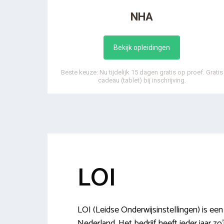
NHA
Bekijk opleidingen
Beste keuze: Nu tijdelijk 15 dagen gratis op proef. Gratis
cadeau (tablet) bij inschrijving.
LOI
LOI (Leidse Onderwijsinstellingen) is ee
Nederland. Het bedrijf heeft ieder jaar