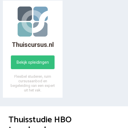
Thuiscursus.nl
Bekijk opleidingen
Flexibel studeren, ruim
cursusaanbod en
begeleiding van een expert
uit het vak.
Thuisstudie HBO