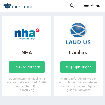
Spring
Menu
naar
inhoud
NHA
Laudius
Bekijk opleidingen
Bekijk opleidingen
Beste keuze: Nu tijdelijk 15
Informatiefolder aanvragen
dagen gratis op proef. Gratis
en 14 dagen gratis studeren.
cadeau (tablet) bij
Laudius premium = 5 jaar
inschrijving.
gratis curssusen!