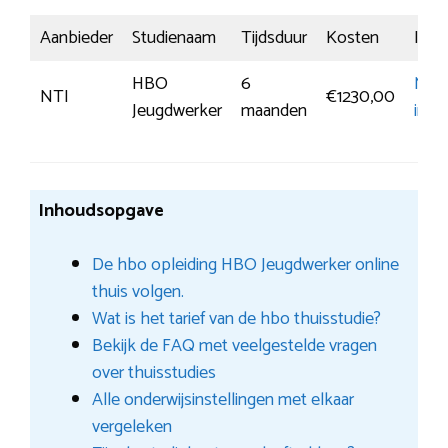
Aanbieder
Studienaam
Tijdsduur
Kosten
Insch
HBO
6
Mee
NTI
€1230,00
Jeugdwerker
maanden
info
Inhoudsopgave
De hbo opleiding HBO Jeugdwerker online
thuis volgen.
Wat is het tarief van de hbo thuisstudie?
Bekijk de FAQ met veelgestelde vragen
over thuisstudies
Alle onderwijsinstellingen met elkaar
vergeleken