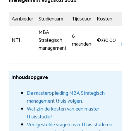
management augustus 2026
Aanbieder
Studienaam
Tijdsduur
Kosten
Insch
MBA
6
Mee
NTI
Strategisch
€930,00
maanden
info
management
Inhoudsopgave
De masteropleiding MBA Strategisch
management thuis volgen.
Wat zijn de kosten van een master
thuisstudie?
Veelgestelde vragen over thuis studeren