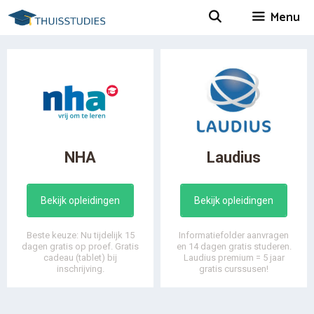
Spring
Menu
naar
inhoud
NHA
Laudius
Bekijk opleidingen
Bekijk opleidingen
Beste keuze: Nu tijdelijk 15
Informatiefolder aanvragen
dagen gratis op proef. Gratis
en 14 dagen gratis studeren.
cadeau (tablet) bij
Laudius premium = 5 jaar
inschrijving.
gratis curssusen!