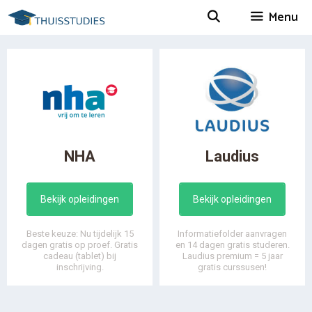
Spring
Menu
naar
inhoud
NHA
Laudius
Bekijk opleidingen
Bekijk opleidingen
Beste keuze: Nu tijdelijk 15
Informatiefolder aanvragen
dagen gratis op proef. Gratis
en 14 dagen gratis studeren.
cadeau (tablet) bij
Laudius premium = 5 jaar
inschrijving.
gratis curssusen!