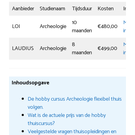
Aanbieder
Studienaam
Tijdsduur
Kosten
Inschr
10
Meer
LOI
Archeologie
€480,00
maanden
infor
8
Meer
LAUDIUS
Archeologie
€499,00
maanden
infor
Inhoudsopgave
De hobby cursus Archeologie flexibel thuis
volgen.
Wat is de actuele prijs van de hobby
thuiscursus?
Veelgestelde vragen thuisopleidingen en