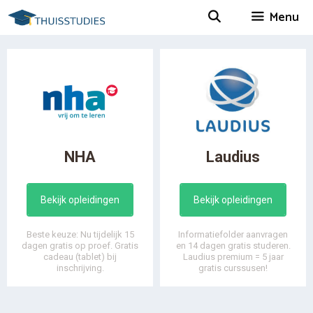
Spring
Menu
naar
inhoud
NHA
Laudius
Bekijk opleidingen
Bekijk opleidingen
Beste keuze: Nu tijdelijk 15
Informatiefolder aanvragen
dagen gratis op proef. Gratis
en 14 dagen gratis studeren.
cadeau (tablet) bij
Laudius premium = 5 jaar
inschrijving.
gratis curssusen!