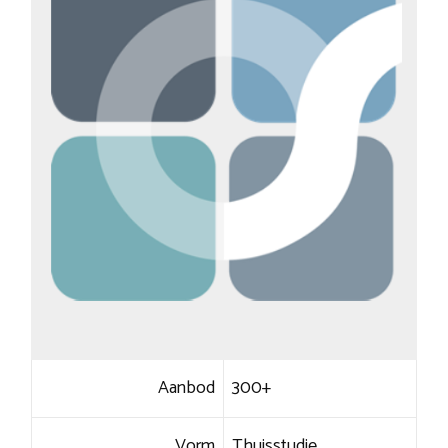
Aanbod
300+
Vorm
Thuisstudie