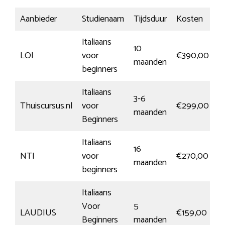
Aanbieder
Studienaam
Tijdsduur
Kosten
In
Italiaans
10
M
LOI
voor
€390,00
maanden
i
beginners
Italiaans
3-6
M
Thuiscursus.nl
voor
€299,00
maanden
i
Beginners
Italiaans
16
M
NTI
voor
€270,00
maanden
i
beginners
Italiaans
Voor
5
M
LAUDIUS
€159,00
Beginners
maanden
i