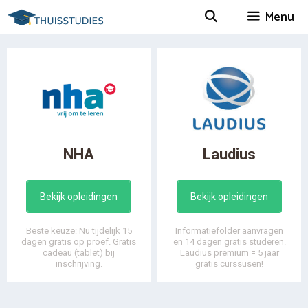
Spring
Menu
naar
inhoud
NHA
Laudius
Bekijk opleidingen
Bekijk opleidingen
Beste keuze: Nu tijdelijk 15
Informatiefolder aanvragen
dagen gratis op proef. Gratis
en 14 dagen gratis studeren.
cadeau (tablet) bij
Laudius premium = 5 jaar
inschrijving.
gratis curssusen!