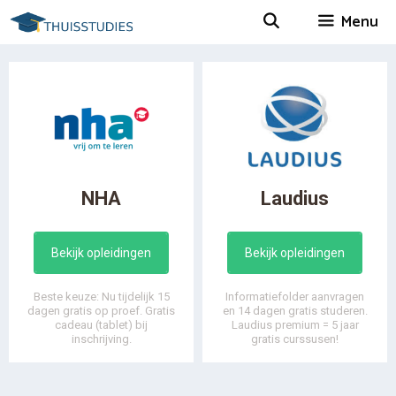
Spring
Menu
naar
inhoud
NHA
Laudius
Bekijk opleidingen
Bekijk opleidingen
Beste keuze: Nu tijdelijk 15
Informatiefolder aanvragen
dagen gratis op proef. Gratis
en 14 dagen gratis studeren.
cadeau (tablet) bij
Laudius premium = 5 jaar
inschrijving.
gratis curssusen!