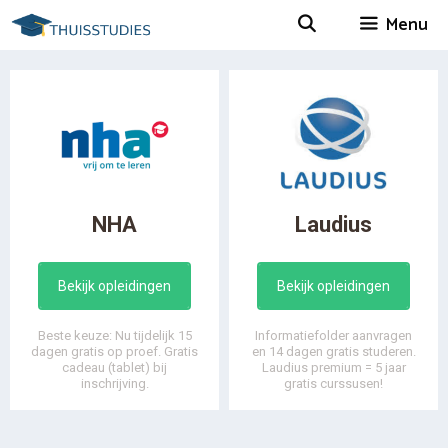
Spring
Menu
naar
inhoud
NHA
Laudius
Bekijk opleidingen
Bekijk opleidingen
Beste keuze: Nu tijdelijk 15
Informatiefolder aanvragen
dagen gratis op proef. Gratis
en 14 dagen gratis studeren.
cadeau (tablet) bij
Laudius premium = 5 jaar
inschrijving.
gratis curssusen!