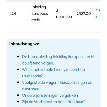
Inleiding
3
Meer
LOI
Europees
€327,00
maanden
inform
recht
Inhoudsopgave
De hbo opleiding Inleiding Europees recht
op afstand volgen.
Wat is het actuele tarief van een hbo
thuisstudie?
Veelgestelde vragen thuisopleidingen en
cursussen
Onderwijsinstellingen vergelijken
Zijn de studiekosten ook aftrekbaar?