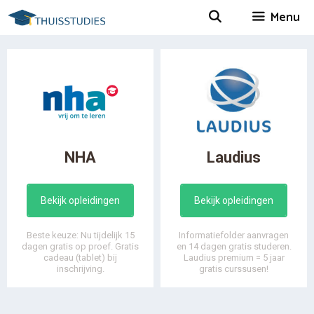
Spring
Menu
naar
inhoud
NHA
Laudius
Bekijk opleidingen
Bekijk opleidingen
Beste keuze: Nu tijdelijk 15
Informatiefolder aanvragen
dagen gratis op proef. Gratis
en 14 dagen gratis studeren.
cadeau (tablet) bij
Laudius premium = 5 jaar
inschrijving.
gratis curssusen!