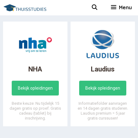
Spring
Menu
naar
inhoud
NHA
Laudius
Bekijk opleidingen
Bekijk opleidingen
Beste keuze: Nu tijdelijk 15
Informatiefolder aanvragen
dagen gratis op proef. Gratis
en 14 dagen gratis studeren.
cadeau (tablet) bij
Laudius premium = 5 jaar
inschrijving.
gratis curssusen!