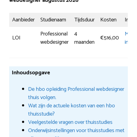
webdesigner augustus 2026
Aanbieder
Studienaam
Tijdsduur
Kosten
Inschr
Professional
4
Meer
LOI
€516,00
webdesigner
maanden
infor
Inhoudsopgave
De hbo opleiding Professional webdesigner
thuis volgen.
Wat zijn de actuele kosten van een hbo
thuisstudie?
Veelgestelde vragen over thuisstudies
Onderwijsinstellingen voor thuisstudies met