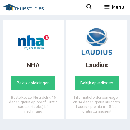
Spring
Menu
naar
inhoud
NHA
Laudius
Bekijk opleidingen
Bekijk opleidingen
Beste keuze: Nu tijdelijk 15
Informatiefolder aanvragen
dagen gratis op proef. Gratis
en 14 dagen gratis studeren.
cadeau (tablet) bij
Laudius premium = 5 jaar
inschrijving.
gratis curssusen!