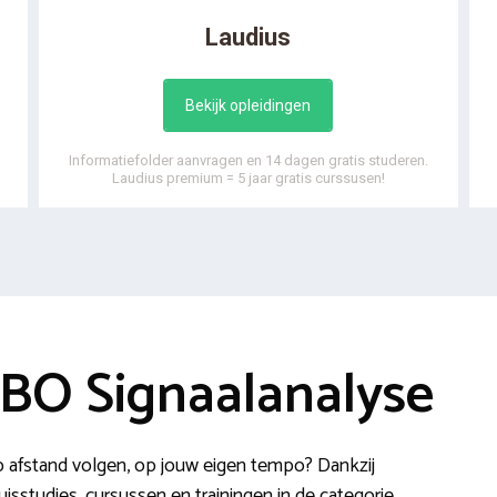
Laudius
Bekijk opleidingen
Informatiefolder aanvragen en 14 dagen gratis studeren.
Laudius premium = 5 jaar gratis curssusen!
HBO Signaalanalyse
 afstand volgen, op jouw eigen tempo? Dankzij
uisstudies, cursussen en trainingen in de categorie