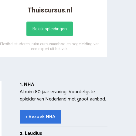
Thuiscursus.nl
Bekijk opleidingen
Flexibel studeren, ruim cursusaanbod en begeleiding van
een expert uit het vak.
1. NHA
Al ruim 80 jaar ervaring. Voordeligste
opleider van Nederland met groot aanbod.
> Bezoek NHA
2. Laudius