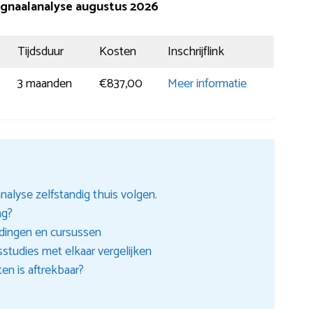
Signaalanalyse augustus 2026
Tijdsduur
Kosten
Inschrijflink
3 maanden
€837,00
Meer informatie
alyse zelfstandig thuis volgen.
ng?
idingen en cursussen
sstudies met elkaar vergelijken
en is aftrekbaar?