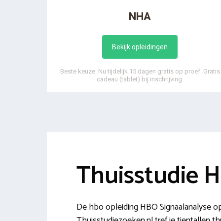
NHA
Bekijk opleidingen
Beste keuze: Nu tijdelijk 15 dagen gratis op proef. Gratis
cadeau (tablet) bij inschrijving.
Thuisstudie 
De hbo opleiding HBO Signaalanalyse op
Thuisstudiezoeken.nl tref je tientallen th