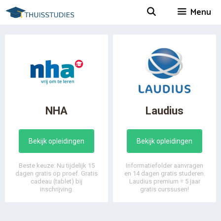
Spring
Menu
naar
inhoud
NHA
Laudius
Bekijk opleidingen
Bekijk opleidingen
Beste keuze: Nu tijdelijk 15
Informatiefolder aanvragen
dagen gratis op proef. Gratis
en 14 dagen gratis studeren.
cadeau (tablet) bij
Laudius premium = 5 jaar
inschrijving.
gratis curssusen!