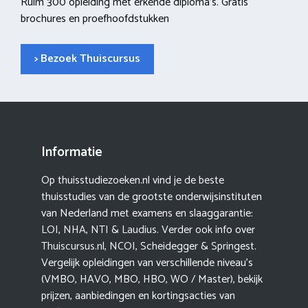
Ruim 300 opleiding met erkende diploma’s. Gratis
brochures en proefhoofdstukken
> Bezoek Thuiscursus
Informatie
Op thuisstudiezoeken.nl vind je de beste
thuisstudies van de grootste onderwijsinstituten
van Nederland met examens en slaaggarantie:
LOI
,
NHA
,
NTI
&
Laudius
. Verder ook info over
Thuiscursus.nl
,
NCOI
, Scheidegger & Springest.
Vergelijk opleidingen van verschillende niveau’s
(VMBO, HAVO, MBO, HBO, WO / Master), bekijk
prijzen, aanbiedingen en kortingsacties van