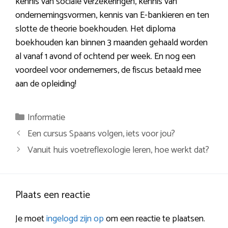
kennis van sociale verzekeringen, kennis van
ondernemingsvormen, kennis van E-bankieren en ten
slotte de theorie boekhouden. Het diploma
boekhouden kan binnen 3 maanden gehaald worden
al vanaf 1 avond of ochtend per week. En nog een
voordeel voor ondernemers, de fiscus betaald mee
aan de opleiding!
Categorieën
Informatie
Berichtnavigatie
Een cursus Spaans volgen, iets voor jou?
Vanuit huis voetreflexologie leren, hoe werkt dat?
Plaats een reactie
Je moet
ingelogd zijn op
om een reactie te plaatsen.