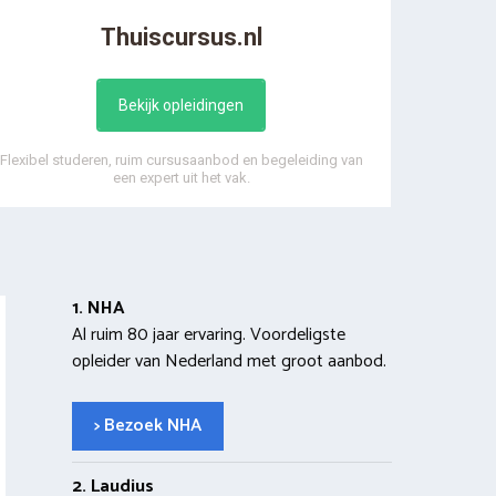
Thuiscursus.nl
Bekijk opleidingen
Flexibel studeren, ruim cursusaanbod en begeleiding van
een expert uit het vak.
1. NHA
Al ruim 80 jaar ervaring. Voordeligste
opleider van Nederland met groot aanbod.
> Bezoek NHA
2. Laudius