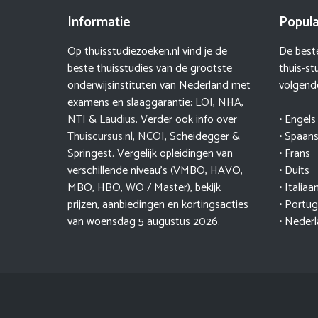
Informatie
Popula
Op thuisstudiezoeken.nl vind je de
De beste
beste thuisstudies van de grootste
thuis-st
onderwijsinstituten van Nederland met
volgende
examens en slaaggarantie:
LOI
,
NHA
,
NTI
&
Laudius
. Verder ook info over
• Engels
Thuiscursus.nl
,
NCOI
, Scheidegger &
• Spaan
Springest. Vergelijk opleidingen van
• Frans
verschillende niveau’s (VMBO, HAVO,
• Duits
MBO, HBO, WO / Master), bekijk
• Italiaa
prijzen, aanbiedingen en kortingsacties
• Portu
van woensdag 5 augustus 2026.
• Neder