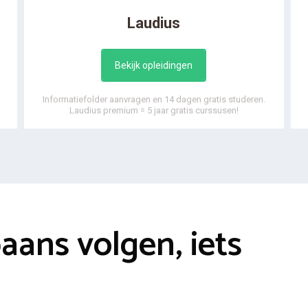
Laudius
Bekijk opleidingen
Informatiefolder aanvragen en 14 dagen gratis studeren.
Laudius premium = 5 jaar gratis curssusen!
aans volgen, iets