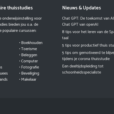
ire thuisstudies
Nieuws & Updates
 onderwijsinstelling voor
Chat GPT: De toekomst van A
udies bieden jou o.a. de
Chat GPT van openAI
 populaire cursussen:
8 tips voor het leren van de S
taal
• Boekhouden
5 tips voor productief thuis st
s
• Toerisme
5 tips om gemotiveerd te blijv
• Beleggen
tijdens je corona thuisstudie
• Computer
Een deeltijdopleiding tot
ns
• Fotografie
schoonheidsspecialiste
guees
• Beveiliging
lands
• Makelaar