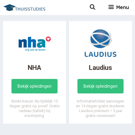
Spring
Menu
naar
inhoud
NHA
Laudius
Bekijk opleidingen
Bekijk opleidingen
Beste keuze: Nu tijdelijk 15
Informatiefolder aanvragen
dagen gratis op proef. Gratis
en 14 dagen gratis studeren.
cadeau (tablet) bij
Laudius premium = 5 jaar
inschrijving.
gratis curssusen!