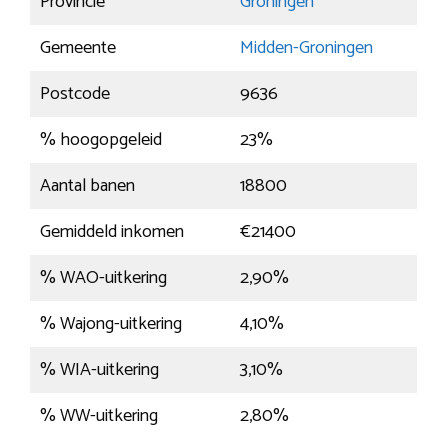
Provincie
Groningen
Gemeente
Midden-Groningen
Postcode
9636
% hoogopgeleid
23%
Aantal banen
18800
Gemiddeld inkomen
€21400
% WAO-uitkering
2,90%
% Wajong-uitkering
4,10%
% WIA-uitkering
3,10%
% WW-uitkering
2,80%