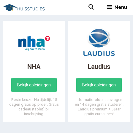
Spring
Menu
naar
inhoud
NHA
Laudius
Bekijk opleidingen
Bekijk opleidingen
Beste keuze: Nu tijdelijk 15
Informatiefolder aanvragen
dagen gratis op proef. Gratis
en 14 dagen gratis studeren.
cadeau (tablet) bij
Laudius premium = 5 jaar
inschrijving.
gratis curssusen!