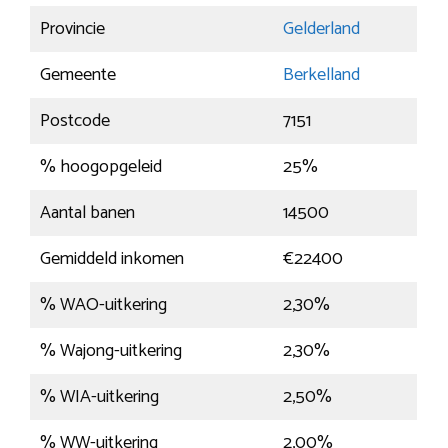
Provincie
Gelderland
Gemeente
Berkelland
Postcode
7151
% hoogopgeleid
25%
Aantal banen
14500
Gemiddeld inkomen
€22400
% WAO-uitkering
2,30%
% Wajong-uitkering
2,30%
% WIA-uitkering
2,50%
% WW-uitkering
2,00%