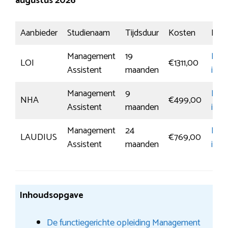
augustus 2026
Aanbieder
Studienaam
Tijdsduur
Kosten
Insch
Management
19
Mee
LOI
€1311,00
Assistent
maanden
info
Management
9
Mee
NHA
€499,00
Assistent
maanden
info
Management
24
Mee
LAUDIUS
€769,00
Assistent
maanden
info
Inhoudsopgave
De functiegerichte opleiding Management