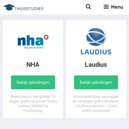
Spring
Menu
naar
inhoud
NHA
Laudius
Bekijk opleidingen
Bekijk opleidingen
Beste keuze: Nu tijdelijk 15
Informatiefolder aanvragen
dagen gratis op proef. Gratis
en 14 dagen gratis studeren.
cadeau (tablet) bij
Laudius premium = 5 jaar
inschrijving.
gratis curssusen!