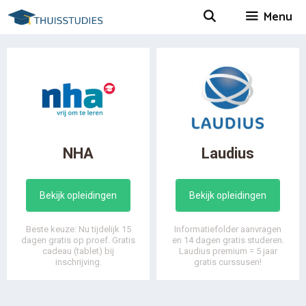
Spring
Menu
naar
inhoud
NHA
Laudius
Bekijk opleidingen
Bekijk opleidingen
Beste keuze: Nu tijdelijk 15
Informatiefolder aanvragen
dagen gratis op proef. Gratis
en 14 dagen gratis studeren.
cadeau (tablet) bij
Laudius premium = 5 jaar
inschrijving.
gratis curssusen!