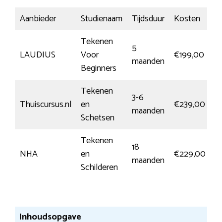
Aanbieder
Studienaam
Tijdsduur
Kosten
In
Tekenen
5
M
LAUDIUS
Voor
€199,00
maanden
i
Beginners
Tekenen
3-6
M
Thuiscursus.nl
en
€239,00
maanden
i
Schetsen
Tekenen
18
M
NHA
en
€229,00
maanden
i
Schilderen
Inhoudsopgave