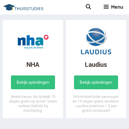
Spring
Menu
naar
inhoud
NHA
Laudius
Bekijk opleidingen
Bekijk opleidingen
Beste keuze: Nu tijdelijk 15
Informatiefolder aanvragen
dagen gratis op proef. Gratis
en 14 dagen gratis studeren.
cadeau (tablet) bij
Laudius premium = 5 jaar
inschrijving.
gratis curssusen!