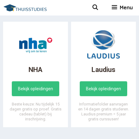
Spring
Menu
naar
inhoud
NHA
Laudius
Bekijk opleidingen
Bekijk opleidingen
Beste keuze: Nu tijdelijk 15
Informatiefolder aanvragen
dagen gratis op proef. Gratis
en 14 dagen gratis studeren.
cadeau (tablet) bij
Laudius premium = 5 jaar
inschrijving.
gratis curssusen!