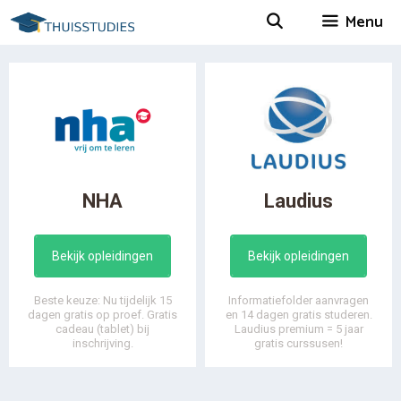
Spring
Menu
naar
inhoud
NHA
Laudius
Bekijk opleidingen
Bekijk opleidingen
Beste keuze: Nu tijdelijk 15
Informatiefolder aanvragen
dagen gratis op proef. Gratis
en 14 dagen gratis studeren.
cadeau (tablet) bij
Laudius premium = 5 jaar
inschrijving.
gratis curssusen!