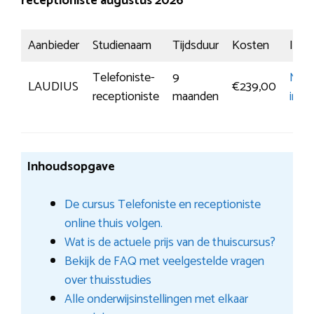
receptioniste augustus 2026
Aanbieder
Studienaam
Tijdsduur
Kosten
Insch
Telefoniste-
9
Mee
LAUDIUS
€239,00
receptioniste
maanden
info
Inhoudsopgave
De cursus Telefoniste en receptioniste
online thuis volgen.
Wat is de actuele prijs van de thuiscursus?
Bekijk de FAQ met veelgestelde vragen
over thuisstudies
Alle onderwijsinstellingen met elkaar