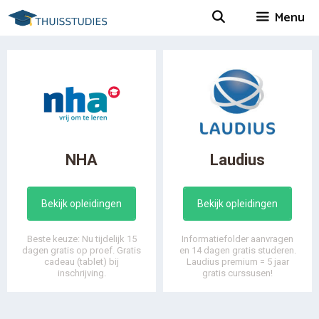
Spring
Menu
naar
inhoud
NHA
Laudius
Bekijk opleidingen
Bekijk opleidingen
Beste keuze: Nu tijdelijk 15
Informatiefolder aanvragen
dagen gratis op proef. Gratis
en 14 dagen gratis studeren.
cadeau (tablet) bij
Laudius premium = 5 jaar
inschrijving.
gratis curssusen!