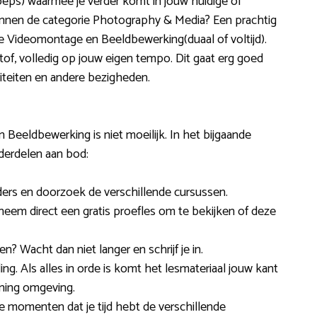
oeps) waarmee je verder komt in jouw huidige of
 binnen de categorie Photography & Media? Een prachtig
ie Videomontage en Beeldbewerking(duaal of voltijd).
sstof, volledig op jouw eigen tempo. Dit gaat erg goed
iteiten en andere bezigheden.
Beeldbewerking is niet moeilijk. In het bijgaande
derdelen aan bod:
iders en doorzoek de verschillende cursussen.
f neem direct een gratis proefles om te bekijken of deze
n? Wacht dan niet langer en schrijf je in.
ng. Als alles in orde is komt het lesmateriaal jouw kant
rning omgeving.
e momenten dat je tijd hebt de verschillende