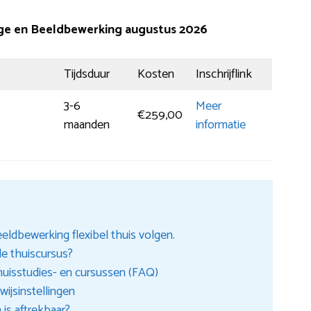
ge en Beeldbewerking augustus 2026
Tijdsduur
Kosten
Inschrijflink
3-6
Meer
€259,00
maanden
informatie
ldbewerking flexibel thuis volgen.
de thuiscursus?
huisstudies- en cursussen (FAQ)
ijsinstellingen
is aftrekbaar?