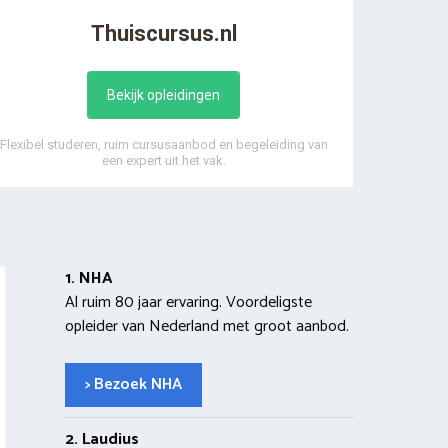
Thuiscursus.nl
Bekijk opleidingen
Flexibel studeren, ruim cursusaanbod en begeleiding van
een expert uit het vak.
1. NHA
Al ruim 80 jaar ervaring. Voordeligste
opleider van Nederland met groot aanbod.
> Bezoek NHA
2. Laudius