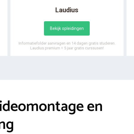
Laudius
Bekijk opleidingen
Informatiefolder aanvragen en 14 dagen gratis studeren.
Laudius premium = 5 jaar gratis curssusen!
Videomontage en
ng