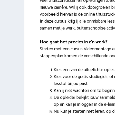
veel thuiscursussen en opleidingen (ber
nieuwe carrière. Wil jij ook doorgroeien
voorbeeld hiervan is de online thuisstud
In deze cursus krijg jij alle onmisbare le
samen met je werk, buitenschoolse activ
Hoe gaat het precies in z’n werk?
Starten met een cursus Videomontage en 
stappenplan komen de verschillende on
Kies een van de uitgelichte ople
Kies voor de gratis studiegids, o
lesstof bij jou past.
Kan jij niet wachten om te beginne
De opleider bekijkt jouw aanmeldi
op en kan je inloggen in de e-lea
Nu kun je starten met leren: op d