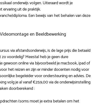
sikaal onderwijs volgen. Uiteraard wordt je
rvaring uit de praktijk.
 (branche)diploma. Een bewijs van het behalen van deze
n Videomontage en Beeldbewerking
rsus via afstandsonderwijs, is de lage prijs die betaald
et zo voordelig? Meestal heb je geen dure
je gewoon online via bijvoorbeeld je macbook, ipad of
oor het reizen en zijn er minder docenten nodig voor
rsoonlijke begeleider voor ondersteuning en advies. De
g volg je al vanaf €259,00 via de onderwijsinstelling
 zaken doorberekend :
, opdrachten (soms moet je extra betalen om het