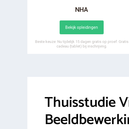
NHA
Bekijk opleidingen
Beste keuze: Nu tijdelijk 15 dagen gratis op proef. Gratis
cadeau (tablet) bij inschrijving.
Thuisstudie 
Beeldbewerki