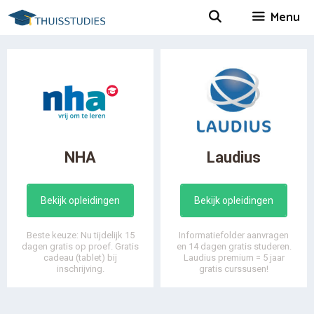
Spring
Menu
naar
inhoud
NHA
Laudius
Bekijk opleidingen
Bekijk opleidingen
Beste keuze: Nu tijdelijk 15
Informatiefolder aanvragen
dagen gratis op proef. Gratis
en 14 dagen gratis studeren.
cadeau (tablet) bij
Laudius premium = 5 jaar
inschrijving.
gratis curssusen!