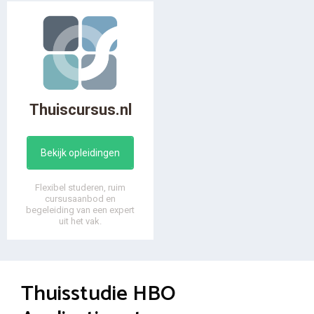
Thuiscursus.nl
Bekijk opleidingen
Flexibel studeren, ruim
cursusaanbod en
begeleiding van een expert
uit het vak.
Thuisstudie HBO