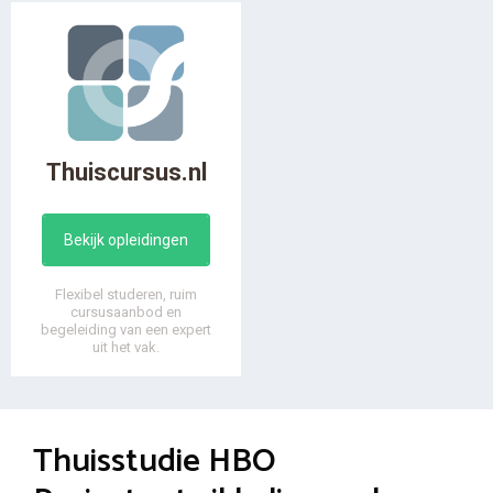
Thuiscursus.nl
Bekijk opleidingen
Flexibel studeren, ruim
cursusaanbod en
begeleiding van een expert
uit het vak.
Thuisstudie HBO