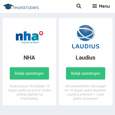
Spring
Menu
naar
inhoud
NHA
Laudius
Bekijk opleidingen
Bekijk opleidingen
Beste keuze: Nu tijdelijk 15
Informatiefolder aanvragen
dagen gratis op proef. Gratis
en 14 dagen gratis studeren.
cadeau (tablet) bij
Laudius premium = 5 jaar
inschrijving.
gratis curssusen!