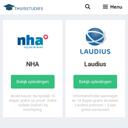
Spring
Menu
naar
inhoud
NHA
Laudius
Bekijk opleidingen
Bekijk opleidingen
Beste keuze: Nu tijdelijk 15
Informatiefolder aanvragen
dagen gratis op proef. Gratis
en 14 dagen gratis studeren.
cadeau (tablet) bij
Laudius premium = 5 jaar
inschrijving.
gratis curssusen!