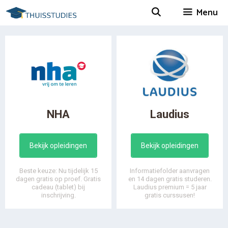
Spring
Menu
naar
inhoud
NHA
Laudius
Bekijk opleidingen
Bekijk opleidingen
Beste keuze: Nu tijdelijk 15
Informatiefolder aanvragen
dagen gratis op proef. Gratis
en 14 dagen gratis studeren.
cadeau (tablet) bij
Laudius premium = 5 jaar
inschrijving.
gratis curssusen!