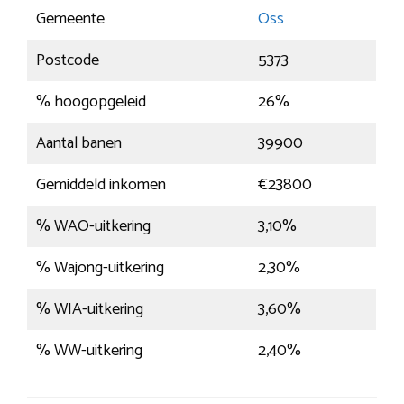
Gemeente
Oss
Postcode
5373
% hoogopgeleid
26%
Aantal banen
39900
Gemiddeld inkomen
€23800
% WAO-uitkering
3,10%
% Wajong-uitkering
2,30%
% WIA-uitkering
3,60%
% WW-uitkering
2,40%