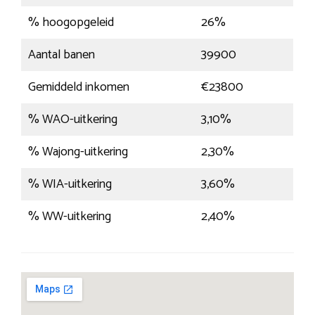
% hoogopgeleid
26%
Aantal banen
39900
Gemiddeld inkomen
€23800
% WAO-uitkering
3,10%
% Wajong-uitkering
2,30%
% WIA-uitkering
3,60%
% WW-uitkering
2,40%