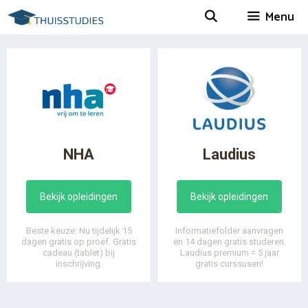
Spring
Menu
naar
inhoud
NHA
Laudius
Bekijk opleidingen
Bekijk opleidingen
Beste keuze: Nu tijdelijk 15
Informatiefolder aanvragen
dagen gratis op proef. Gratis
en 14 dagen gratis studeren.
cadeau (tablet) bij
Laudius premium = 5 jaar
inschrijving.
gratis curssusen!