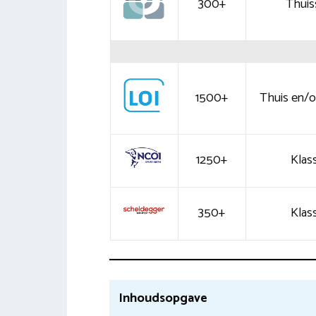
300+
Thuis
1500+
Thuis en/of
1250+
Klass
350+
Klass
Inhoudsopgave