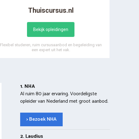
Thuiscursus.nl
Bekijk opleidingen
Flexibel studeren, ruim cursusaanbod en begeleiding van
een expert uit het vak.
1. NHA
Al ruim 80 jaar ervaring. Voordeligste
opleider van Nederland met groot aanbod.
> Bezoek NHA
2. Laudius