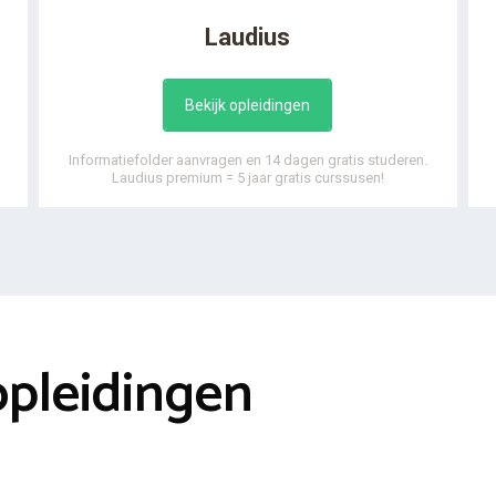
Laudius
Bekijk opleidingen
Informatiefolder aanvragen en 14 dagen gratis studeren.
Laudius premium = 5 jaar gratis curssusen!
opleidingen