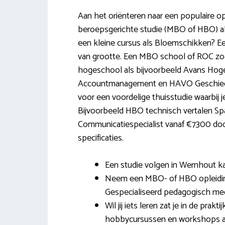
Aan het oriënteren naar een populaire o
beroepsgerichte studie (MBO of HBO) a
een kleine cursus als Bloemschikken? Ee
van grootte. Een MBO school of ROC z
hogeschool als bijvoorbeeld Avans Hoge
Accountmanagement en HAVO Geschiedenis
voor een voordelige thuisstudie waarbij 
Bijvoorbeeld HBO technisch vertalen Sp
Communicatiespecialist vanaf €7300 door 
specificaties.
Een studie volgen in Wernhout kan
Neem een MBO- of HBO opleidin
Gespecialiseerd pedagogisch me
Wil jij iets leren zat je in de pra
hobbycursussen en workshops al