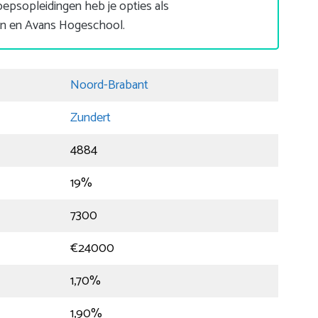
epsopleidingen heb je opties als
n en Avans Hogeschool.
Noord-Brabant
Zundert
4884
19%
7300
€24000
1,70%
1,90%