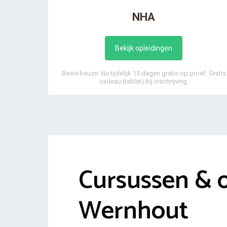
NHA
Bekijk opleidingen
Beste keuze: Nu tijdelijk 15 dagen gratis op proef. Gratis
cadeau (tablet) bij inschrijving.
Cursussen & 
Wernhout