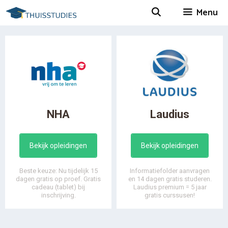
Spring
Menu
naar
inhoud
NHA
Laudius
Bekijk opleidingen
Bekijk opleidingen
Beste keuze: Nu tijdelijk 15
Informatiefolder aanvragen
dagen gratis op proef. Gratis
en 14 dagen gratis studeren.
cadeau (tablet) bij
Laudius premium = 5 jaar
inschrijving.
gratis curssusen!