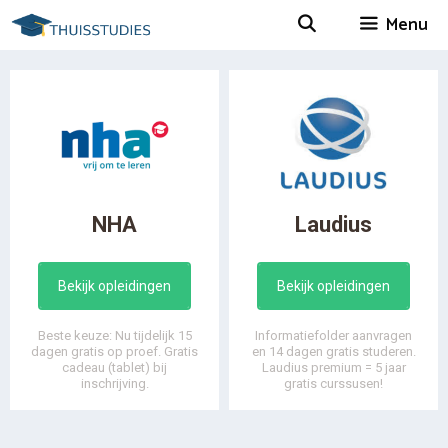
Spring
Menu
naar
inhoud
NHA
Laudius
Bekijk opleidingen
Bekijk opleidingen
Beste keuze: Nu tijdelijk 15
Informatiefolder aanvragen
dagen gratis op proef. Gratis
en 14 dagen gratis studeren.
cadeau (tablet) bij
Laudius premium = 5 jaar
inschrijving.
gratis curssusen!