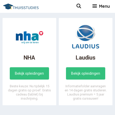
Spring
Menu
naar
inhoud
NHA
Laudius
Bekijk opleidingen
Bekijk opleidingen
Beste keuze: Nu tijdelijk 15
Informatiefolder aanvragen
dagen gratis op proef. Gratis
en 14 dagen gratis studeren.
cadeau (tablet) bij
Laudius premium = 5 jaar
inschrijving.
gratis curssusen!