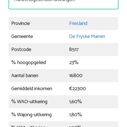
Provincie
Friesland
Gemeente
De Fryske Marren
Postcode
8517
% hoogopgeleid
23%
Aantal banen
16800
Gemiddeld inkomen
€22300
% WAO-uitkering
1,60%
% Wajong-uitkering
1,80%