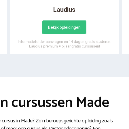
Laudius
Bekijk opleidingen
Informatiefolder aanvragen en 14 dagen gratis studeren.
Laudius premium = 5 jaar gratis curssusen!
en cursussen Made
ke cursus in Made? Zo’n beroepsgerichte opleiding zoals
ng of meer een cursus als Vastgoedeconomie? Een