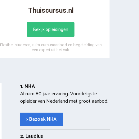
Thuiscursus.nl
Bekijk opleidingen
Flexibel studeren, ruim cursusaanbod en begeleiding van
een expert uit het vak.
1. NHA
Al ruim 80 jaar ervaring. Voordeligste
opleider van Nederland met groot aanbod.
> Bezoek NHA
2. Laudius