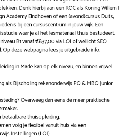
plekken. Denk hierbij aan een ROC als Koning Willem I
gn Academy Eindhoven of een (avond)cursus Duits,
nis bij een cursuscentrum in jouw wijk. Een
uisstudie waar je al het lesmateriaal thuis bestudeert.
 niveau B1 vanaf €837,00 via LOI of wellicht SEO
l. Op deze webpagina lees je uitgebreide info.
iding in Made kan op elk niveau, en binnen vrijwel
 als Bijscholing rekenonderwijs PO & MBO Junior
sbesteding? Overweeg dan eens de meer praktische
ermaker.
 betaalbare thuisopleiding.
en volg je flexibel vanuit huis via een
wijs Instellingen (LOI).