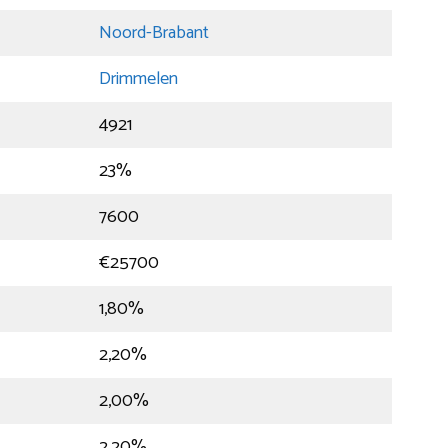
Noord-Brabant
Drimmelen
4921
23%
7600
€25700
1,80%
2,20%
2,00%
2,20%