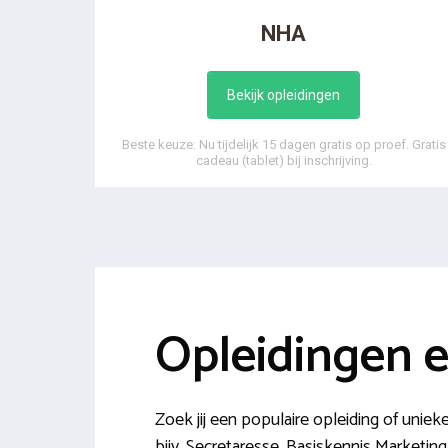
NHA
Bekijk opleidingen
Beste keuze: Nu tijdelijk 15 dagen gratis op proef. Gratis
cadeau (tablet) bij inschrijving.
Opleidingen 
Zoek jij een populaire opleiding of unie
bijv. Secretaresse, Basiskennis Marketi