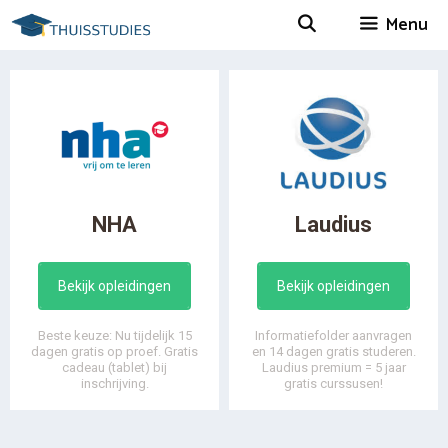
Spring
Menu
naar
inhoud
NHA
Laudius
Bekijk opleidingen
Bekijk opleidingen
Beste keuze: Nu tijdelijk 15
Informatiefolder aanvragen
dagen gratis op proef. Gratis
en 14 dagen gratis studeren.
cadeau (tablet) bij
Laudius premium = 5 jaar
inschrijving.
gratis curssusen!