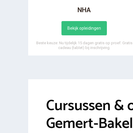
NHA
Bekijk opleidingen
Beste keuze: Nu tijdelijk 15 dagen gratis op proef. Gratis
cadeau (tablet) bij inschrijving.
Cursussen & 
Gemert-Bakel