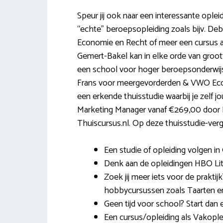
Speur jij ook naar een interessante ople
“echte” beroepsopleiding zoals bijv. D
Economie en Recht of meer een cursus al
Gemert-Bakel kan in elke orde van groott
een school voor hoger beroepsonderwijs a
Frans voor meergevorderden & VWO Econo
een erkende thuisstudie waarbij je zelf j
Marketing Manager vanaf €269,00 door 
Thuiscursus.nl. Op deze thuisstudie-vergeli
Een studie of opleiding volgen in
Denk aan de opleidingen HBO Lit
Zoek jij meer iets voor de prakti
hobbycursussen zoals Taarten e
Geen tijd voor school? Start dan e
Een cursus/opleiding als Vakople