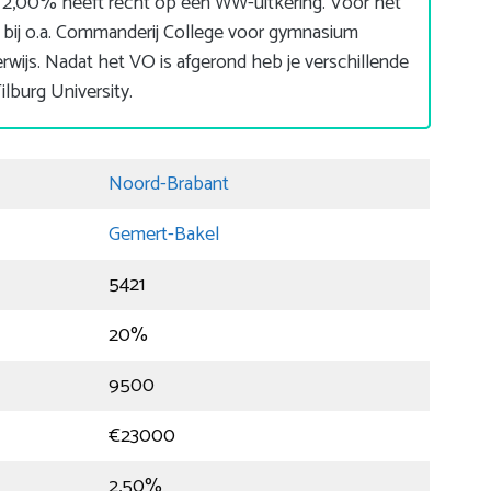
 2,00% heeft recht op een WW-uitkering. Voor het
 bij o.a. Commanderij College voor gymnasium
ijs. Nadat het VO is afgerond heb je verschillende
lburg University.
Noord-Brabant
Gemert-Bakel
5421
20%
9500
€23000
2,50%