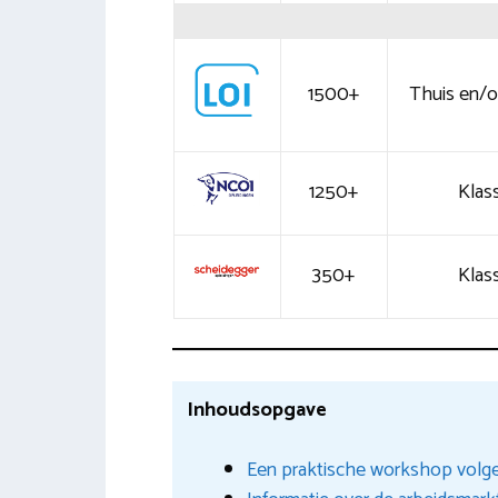
1500+
Thuis en/of
1250+
Klass
350+
Klass
Inhoudsopgave
Een praktische workshop volg