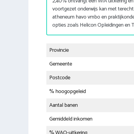
2,40% ontvangt een WIA uitkering en
voortgezet onderwijs kan met terecht
atheneum havo vmbo en praktijkonderw
opties zoals Helicon Opleidingen en Ti
Provincie
Gemeente
Postcode
% hoogopgeleid
Aantal banen
Gemiddeld inkomen
% WAO-uitkering