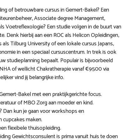
iding of betrouwbare cursus in Gemert-Bakel? Een
ebiteurenbeheer, Associate degree Management,
s Voetreflexologie? Een studie volgen in de buurt van
e. Denk hierbij aan een ROC als Helicon Opleidingen,
ls Tilburg University of een lokale cursus Japans,
mie in een speciaal cursuscentrum. In trek is ook
ouw studieplanning bepaalt. Populair is bijvoorbeeld
NHA of wellicht Chakratherapie vanaf €9500 via
jker vind jij belangrijke info.
 Gemert-Bakel met een praktijkgerichte focus.
eratuur of MBO Zorg aan moeder en kind.
jk? Dan kun je gaan voor workshops en
n cupcakes maken.
en flexibele thuisopleiding.
iding Gewichtsconsulent is prima vanuit huis te doen