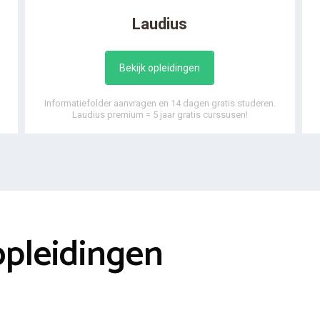
Laudius
Bekijk opleidingen
Informatiefolder aanvragen en 14 dagen gratis studeren.
Laudius premium = 5 jaar gratis curssusen!
opleidingen