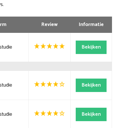
s.
rm
Review
Informatie
studie
Bekijken
studie
Bekijken
studie
Bekijken