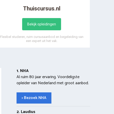
Thuiscursus.nl
Bekijk opleidingen
Flexibel studeren, ruim cursusaanbod en begeleiding van
een expert uit het vak.
1. NHA
Al ruim 80 jaar ervaring. Voordeligste
opleider van Nederland met groot aanbod.
> Bezoek NHA
2. Laudius