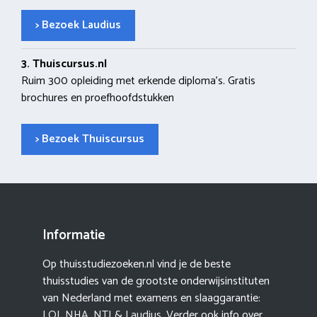
> Bezoek Laudius
3. Thuiscursus.nl
Ruim 300 opleiding met erkende diploma’s. Gratis
brochures en proefhoofdstukken
> Bezoek Thuiscursus
Informatie
Op thuisstudiezoeken.nl vind je de beste
thuisstudies van de grootste onderwijsinstituten
van Nederland met examens en slaaggarantie:
LOI
,
NHA
,
NTI
&
Laudius
. Verder ook info over