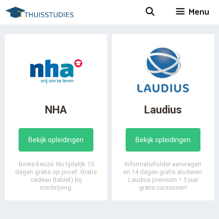
Spring
Menu
naar
inhoud
NHA
Laudius
Bekijk opleidingen
Bekijk opleidingen
Beste keuze: Nu tijdelijk 15
Informatiefolder aanvragen
dagen gratis op proef. Gratis
en 14 dagen gratis studeren.
cadeau (tablet) bij
Laudius premium = 5 jaar
inschrijving.
gratis curssusen!