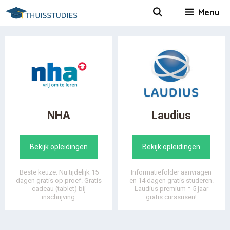
Spring
Menu
naar
inhoud
NHA
Laudius
Bekijk opleidingen
Bekijk opleidingen
Beste keuze: Nu tijdelijk 15
Informatiefolder aanvragen
dagen gratis op proef. Gratis
en 14 dagen gratis studeren.
cadeau (tablet) bij
Laudius premium = 5 jaar
inschrijving.
gratis curssusen!