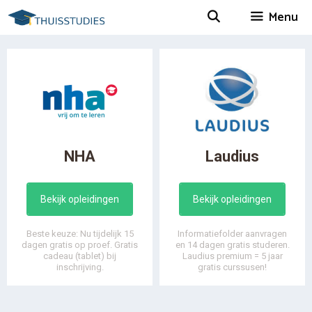
Spring
Menu
naar
inhoud
NHA
Laudius
Bekijk opleidingen
Bekijk opleidingen
Beste keuze: Nu tijdelijk 15
Informatiefolder aanvragen
dagen gratis op proef. Gratis
en 14 dagen gratis studeren.
cadeau (tablet) bij
Laudius premium = 5 jaar
inschrijving.
gratis curssusen!