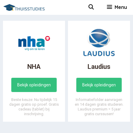
Spring
Menu
naar
inhoud
NHA
Laudius
Bekijk opleidingen
Bekijk opleidingen
Beste keuze: Nu tijdelijk 15
Informatiefolder aanvragen
dagen gratis op proef. Gratis
en 14 dagen gratis studeren.
cadeau (tablet) bij
Laudius premium = 5 jaar
inschrijving.
gratis curssusen!