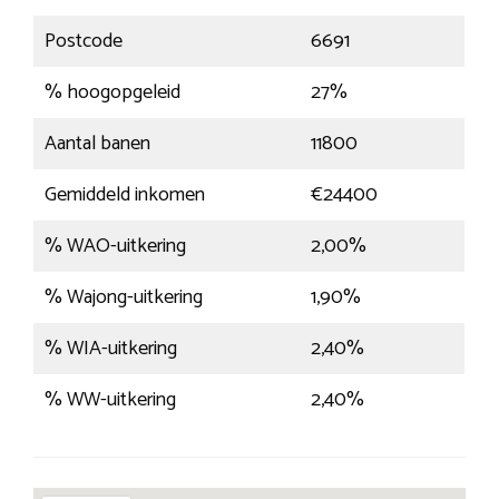
Postcode
6691
% hoogopgeleid
27%
Aantal banen
11800
Gemiddeld inkomen
€24400
% WAO-uitkering
2,00%
% Wajong-uitkering
1,90%
% WIA-uitkering
2,40%
% WW-uitkering
2,40%