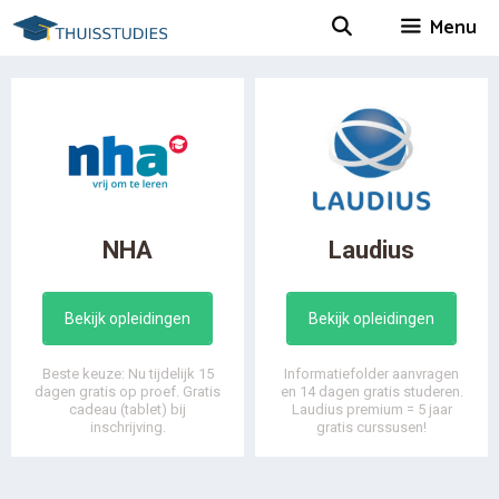
Spring
Menu
naar
inhoud
NHA
Laudius
Bekijk opleidingen
Bekijk opleidingen
Beste keuze: Nu tijdelijk 15
Informatiefolder aanvragen
dagen gratis op proef. Gratis
en 14 dagen gratis studeren.
cadeau (tablet) bij
Laudius premium = 5 jaar
inschrijving.
gratis curssusen!