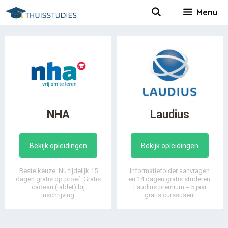
Spring
Menu
naar
inhoud
NHA
Laudius
Bekijk opleidingen
Bekijk opleidingen
Beste keuze: Nu tijdelijk 15
Informatiefolder aanvragen
dagen gratis op proef. Gratis
en 14 dagen gratis studeren.
cadeau (tablet) bij
Laudius premium = 5 jaar
inschrijving.
gratis curssusen!