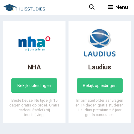
Spring
Menu
naar
inhoud
NHA
Laudius
Bekijk opleidingen
Bekijk opleidingen
Beste keuze: Nu tijdelijk 15
Informatiefolder aanvragen
dagen gratis op proef. Gratis
en 14 dagen gratis studeren.
cadeau (tablet) bij
Laudius premium = 5 jaar
inschrijving.
gratis curssusen!