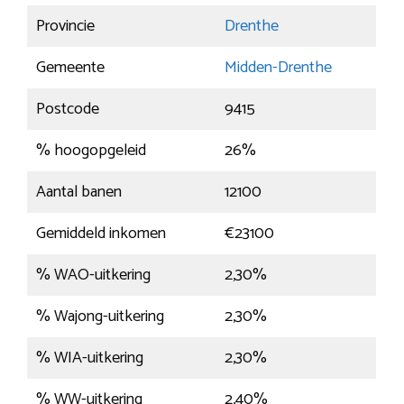
Provincie
Drenthe
Gemeente
Midden-Drenthe
Postcode
9415
% hoogopgeleid
26%
Aantal banen
12100
Gemiddeld inkomen
€23100
% WAO-uitkering
2,30%
% Wajong-uitkering
2,30%
% WIA-uitkering
2,30%
% WW-uitkering
2,40%