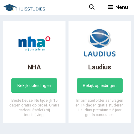
Spring
Menu
naar
inhoud
NHA
Laudius
Bekijk opleidingen
Bekijk opleidingen
Beste keuze: Nu tijdelijk 15
Informatiefolder aanvragen
dagen gratis op proef. Gratis
en 14 dagen gratis studeren.
cadeau (tablet) bij
Laudius premium = 5 jaar
inschrijving.
gratis curssusen!