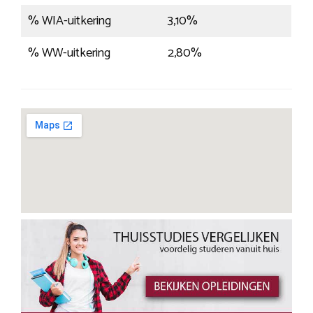
% WIA-uitkering
3,10%
% WW-uitkering
2,80%