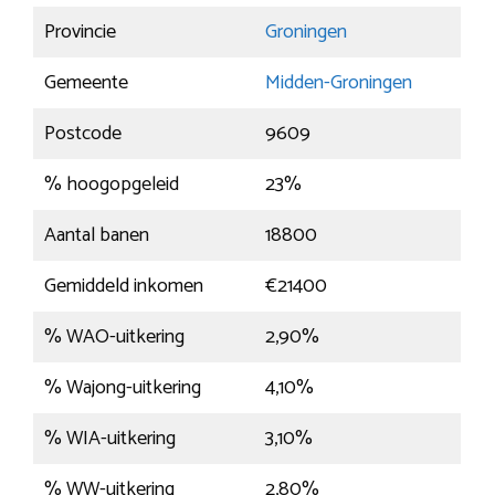
Provincie
Groningen
Gemeente
Midden-Groningen
Postcode
9609
% hoogopgeleid
23%
Aantal banen
18800
Gemiddeld inkomen
€21400
% WAO-uitkering
2,90%
% Wajong-uitkering
4,10%
% WIA-uitkering
3,10%
% WW-uitkering
2,80%