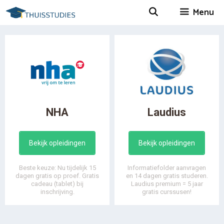
Spring
Menu
naar
inhoud
NHA
Laudius
Bekijk opleidingen
Bekijk opleidingen
Beste keuze: Nu tijdelijk 15
Informatiefolder aanvragen
dagen gratis op proef. Gratis
en 14 dagen gratis studeren.
cadeau (tablet) bij
Laudius premium = 5 jaar
inschrijving.
gratis curssusen!