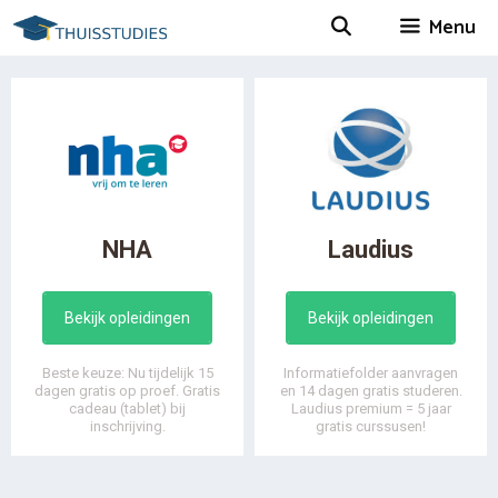
Spring
Menu
naar
inhoud
NHA
Laudius
Bekijk opleidingen
Bekijk opleidingen
Beste keuze: Nu tijdelijk 15
Informatiefolder aanvragen
dagen gratis op proef. Gratis
en 14 dagen gratis studeren.
cadeau (tablet) bij
Laudius premium = 5 jaar
inschrijving.
gratis curssusen!