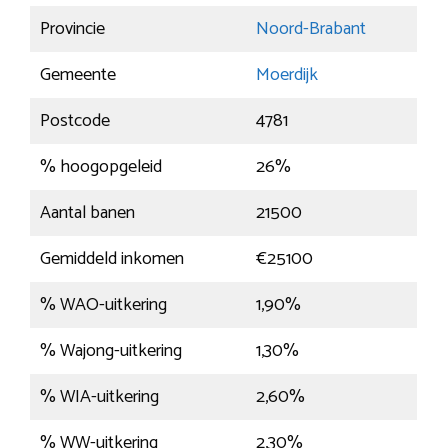
Provincie
Noord-Brabant
Gemeente
Moerdijk
Postcode
4781
% hoogopgeleid
26%
Aantal banen
21500
Gemiddeld inkomen
€25100
% WAO-uitkering
1,90%
% Wajong-uitkering
1,30%
% WIA-uitkering
2,60%
% WW-uitkering
2,30%