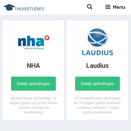
Spring
Menu
naar
inhoud
NHA
Laudius
Bekijk opleidingen
Bekijk opleidingen
Beste keuze: Nu tijdelijk 15
Informatiefolder aanvragen
dagen gratis op proef. Gratis
en 14 dagen gratis studeren.
cadeau (tablet) bij
Laudius premium = 5 jaar
inschrijving.
gratis curssusen!