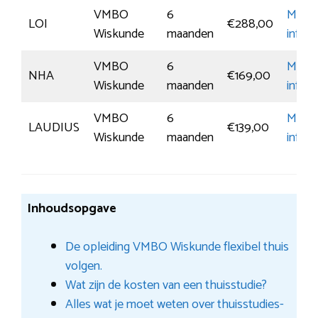
VMBO
6
Meer
LOI
€288,00
Wiskunde
maanden
inform
VMBO
6
Meer
NHA
€169,00
Wiskunde
maanden
inform
VMBO
6
Meer
LAUDIUS
€139,00
Wiskunde
maanden
inform
Inhoudsopgave
De opleiding VMBO Wiskunde flexibel thuis
volgen.
Wat zijn de kosten van een thuisstudie?
Alles wat je moet weten over thuisstudies-