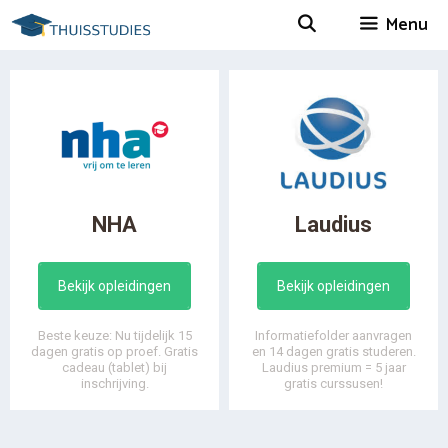
Spring
Menu
naar
inhoud
NHA
Laudius
Bekijk opleidingen
Bekijk opleidingen
Beste keuze: Nu tijdelijk 15
Informatiefolder aanvragen
dagen gratis op proef. Gratis
en 14 dagen gratis studeren.
cadeau (tablet) bij
Laudius premium = 5 jaar
inschrijving.
gratis curssusen!