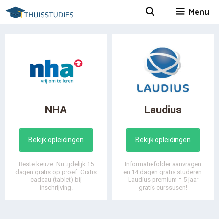
Spring
Menu
naar
inhoud
NHA
Laudius
Bekijk opleidingen
Bekijk opleidingen
Beste keuze: Nu tijdelijk 15
Informatiefolder aanvragen
dagen gratis op proef. Gratis
en 14 dagen gratis studeren.
cadeau (tablet) bij
Laudius premium = 5 jaar
inschrijving.
gratis curssusen!