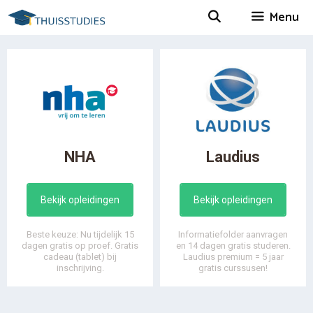
Spring
Menu
naar
inhoud
NHA
Laudius
Bekijk opleidingen
Bekijk opleidingen
Beste keuze: Nu tijdelijk 15
Informatiefolder aanvragen
dagen gratis op proef. Gratis
en 14 dagen gratis studeren.
cadeau (tablet) bij
Laudius premium = 5 jaar
inschrijving.
gratis curssusen!